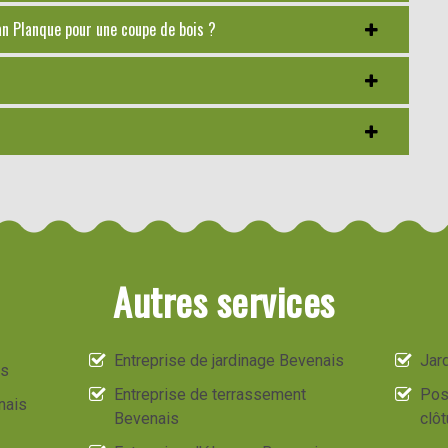
an Planque pour une coupe de bois ?
Autres services
Entreprise de jardinage Bevenais
Jard
is
Entreprise de terrassement
Pos
nais
Bevenais
clô