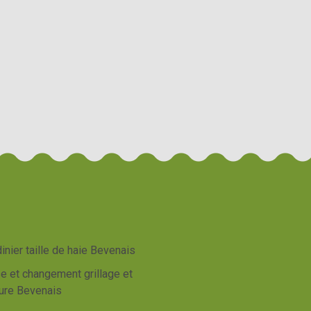
inier taille de haie Bevenais
e et changement grillage et
ture Bevenais