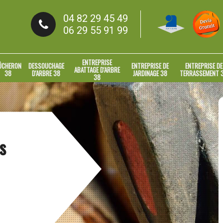
04 82 29 45 49
06 29 55 91 99
ENTREPRISE
ÛCHERON
DESSOUCHAGE
ENTREPRISE DE
ENTREPRISE DE
ABATTAGE D'ARBRE
38
D'ARBRE 38
JARDINAGE 38
TERRASSEMENT 
38
s