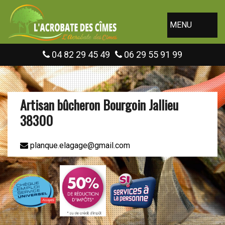
MENU
04 82 29 45 49
06 29 55 91 99
Artisan bûcheron Bourgoin Jallieu
38300
planque.elagage@gmail.com