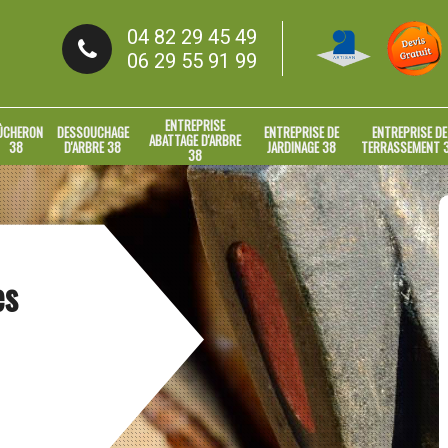
04 82 29 45 49
06 29 55 91 99
ENTREPRISE
ÛCHERON
DESSOUCHAGE
ENTREPRISE DE
ENTREPRISE DE
ABATTAGE D'ARBRE
38
D'ARBRE 38
JARDINAGE 38
TERRASSEMENT 
38
es