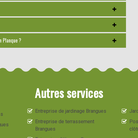
an Planque ?
Autres services
Entreprise de jardinage Brangues
Jard
es
Entreprise de terrassement
Pos
gues
Brangues
clô