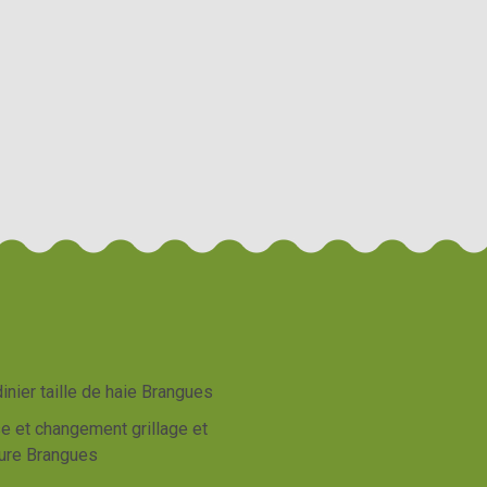
inier taille de haie Brangues
e et changement grillage et
ture Brangues