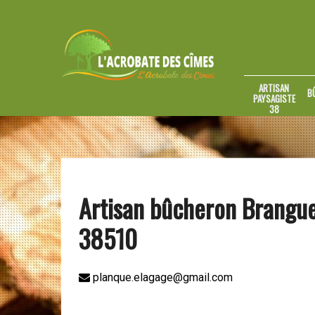
ARTISAN
B
PAYSAGISTE
38
Artisan bûcheron Brangu
38510
planque.elagage@gmail.com