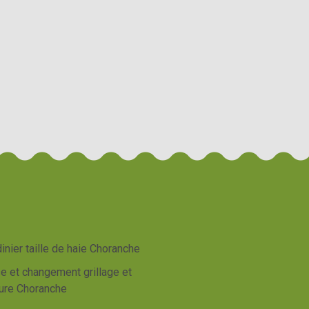
inier taille de haie Choranche
e et changement grillage et
ture Choranche