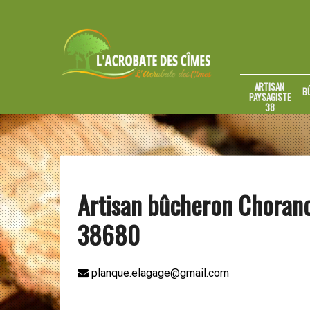
ARTISAN
B
PAYSAGISTE
38
Artisan bûcheron Choran
38680
planque.elagage@gmail.com