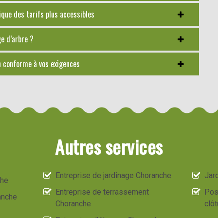
ique des tarifs plus accessibles
ge d’arbre ?
n conforme à vos exigences
Autres services
Entreprise de jardinage Choranche
Jard
che
Entreprise de terrassement
Pos
anche
Choranche
clô