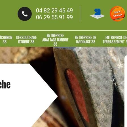
04 82 29 45 49
06 29 55 91 99
ENTREPRISE
ÛCHERON
DESSOUCHAGE
ENTREPRISE DE
ENTREPRISE DE
ABATTAGE D'ARBRE
38
D'ARBRE 38
JARDINAGE 38
TERRASSEMENT 
38
che