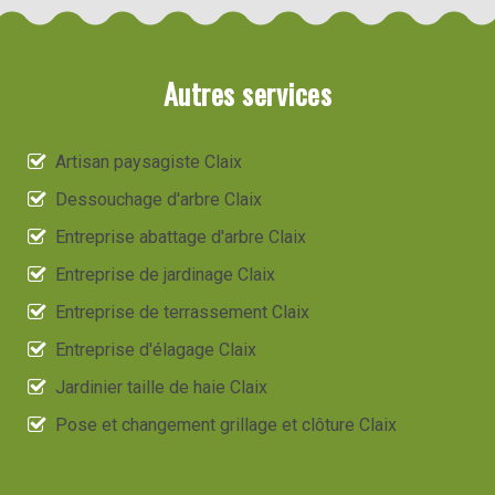
Autres services
Artisan paysagiste Claix
Dessouchage d'arbre Claix
Entreprise abattage d'arbre Claix
Entreprise de jardinage Claix
Entreprise de terrassement Claix
Entreprise d'élagage Claix
Jardinier taille de haie Claix
Pose et changement grillage et clôture Claix