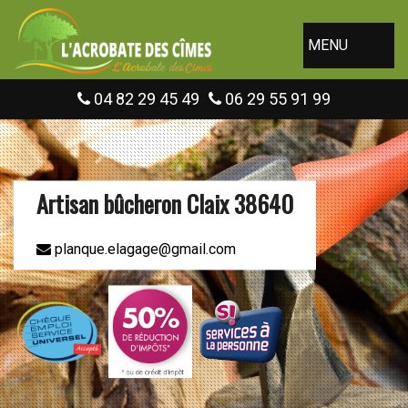
MENU
04 82 29 45 49
06 29 55 91 99
Artisan bûcheron Claix 38640
planque.elagage@gmail.com