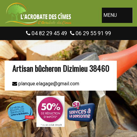
MENU
04 82 29 45 49
06 29 55 91 99
Artisan bûcheron Dizimieu 38460
planque.elagage@gmail.com