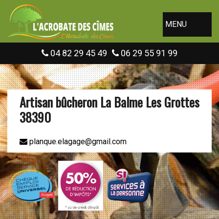
MENU
04 82 29 45 49
06 29 55 91 99
Artisan bûcheron La Balme Les Grottes
38390
planque.elagage@gmail.com