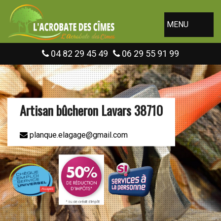
MENU
04 82 29 45 49
06 29 55 91 99
Artisan bûcheron Lavars 38710
planque.elagage@gmail.com