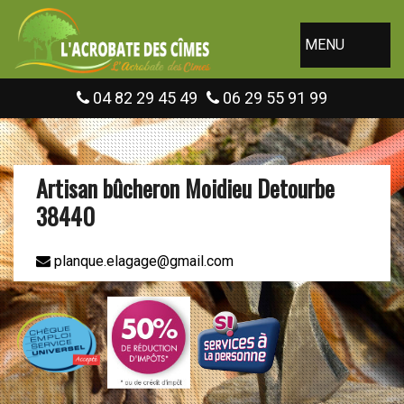
MENU
04 82 29 45 49
06 29 55 91 99
Artisan bûcheron Moidieu Detourbe
38440
planque.elagage@gmail.com