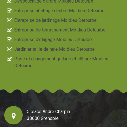
Dessouchage d'arbre Moidieu Detourbe
Entreprise abattage d'arbre Moidieu Detourbe
Entreprise de jardinage Moidieu Detourbe
Entreprise de terrassement Moidieu Detourbe
Entreprise d'élagage Moidieu Detourbe
Jardinier taille de haie Moidieu Detourbe
Pose et changement grillage et clôture Moidieu
Detourbe
5 place André Charpin
38000 Grenoble