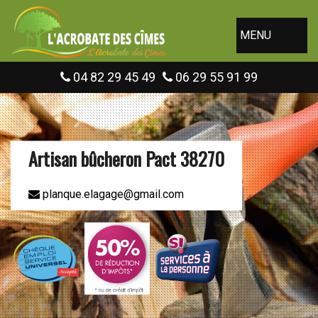
MENU
04 82 29 45 49
06 29 55 91 99
Artisan bûcheron Pact 38270
planque.elagage@gmail.com