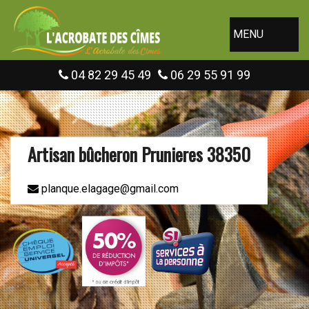
MENU
04 82 29 45 49
06 29 55 91 99
Artisan bûcheron Prunieres 38350
planque.elagage@gmail.com