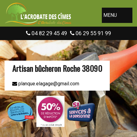
MENU
04 82 29 45 49
06 29 55 91 99
Artisan bûcheron Roche 38090
planque.elagage@gmail.com