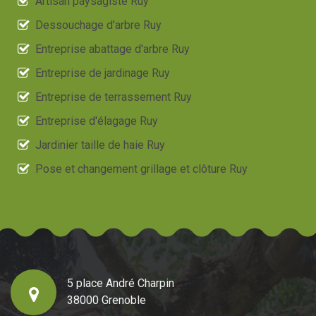
Artisan paysagiste Ruy
Dessouchage d'arbre Ruy
Entreprise abattage d'arbre Ruy
Entreprise de jardinage Ruy
Entreprise de terrassement Ruy
Entreprise d'élagage Ruy
Jardinier taille de haie Ruy
Pose et changement grillage et clôture Ruy
5 place André Charpin
38000 Grenoble