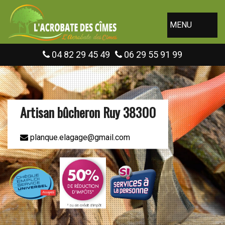
MENU
04 82 29 45 49
06 29 55 91 99
Artisan bûcheron Ruy 38300
planque.elagage@gmail.com