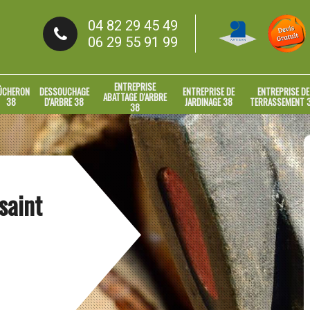
04 82 29 45 49
06 29 55 91 99
ENTREPRISE
ÛCHERON
DESSOUCHAGE
ENTREPRISE DE
ENTREPRISE DE
ABATTAGE D'ARBRE
38
D'ARBRE 38
JARDINAGE 38
TERRASSEMENT 
38
saint