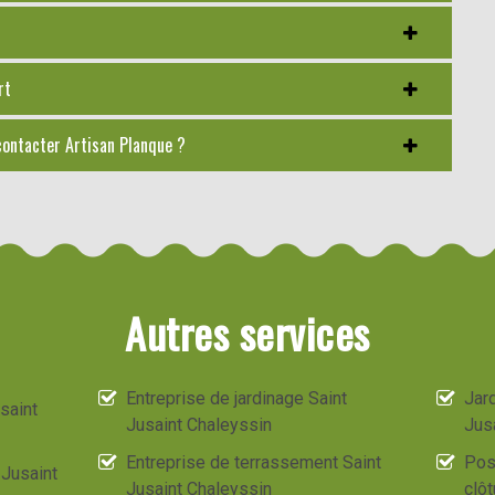
rt
contacter Artisan Planque ?
Autres services
Entreprise de jardinage Saint
Jard
saint
Jusaint Chaleyssin
Jus
Entreprise de terrassement Saint
Pos
 Jusaint
Jusaint Chaleyssin
clôt