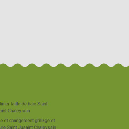
inier taille de haie Saint
aint Chaleyssin
e et changement grillage et
ure Saint Jusaint Chaleyssin