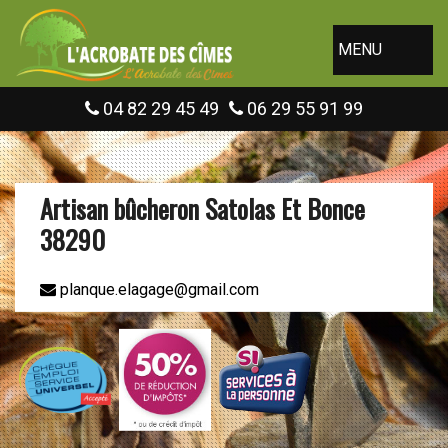
MENU
04 82 29 45 49
06 29 55 91 99
Artisan bûcheron Satolas Et Bonce
38290
planque.elagage@gmail.com