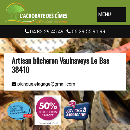
MENU
04 82 29 45 49
06 29 55 91 99
Artisan bûcheron Vaulnaveys Le Bas
38410
planque.elagage@gmail.com