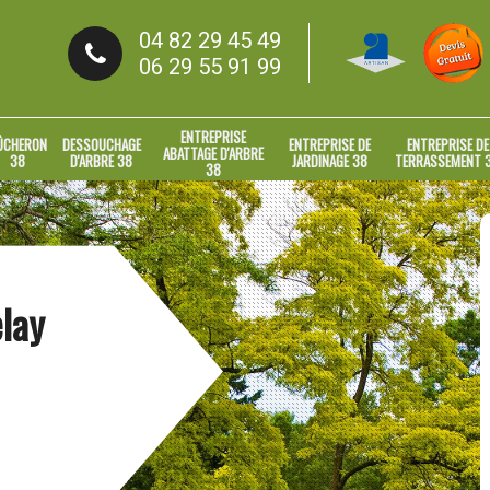
04 82 29 45 49
06 29 55 91 99
ENTREPRISE
ÛCHERON
DESSOUCHAGE
ENTREPRISE DE
ENTREPRISE DE
ABATTAGE D'ARBRE
38
D'ARBRE 38
JARDINAGE 38
TERRASSEMENT 
38
elay