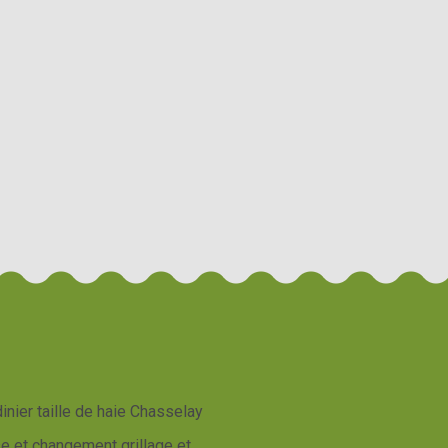
inier taille de haie Chasselay
e et changement grillage et