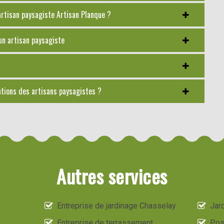
artisan paysagiste Artisan Planque ?
 un artisan paysagiste
tations des artisans paysagistes ?
Autres services
Entreprise de jardinage Chasselay
Jard
Entreprise de terrassement
Pos