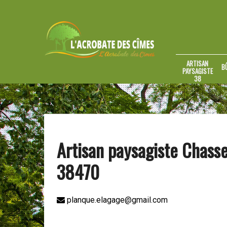
ARTISAN
B
PAYSAGISTE
38
Artisan paysagiste Chass
38470
planque.elagage@gmail.com