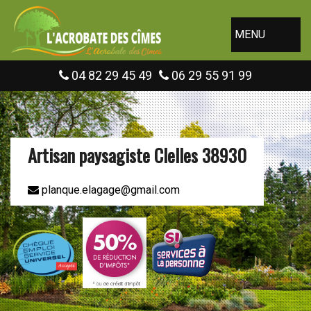
MENU
04 82 29 45 49
06 29 55 91 99
Artisan paysagiste Clelles 38930
planque.elagage@gmail.com