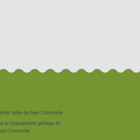
inier taille de haie Commelle
e et changement grillage et
ture Commelle