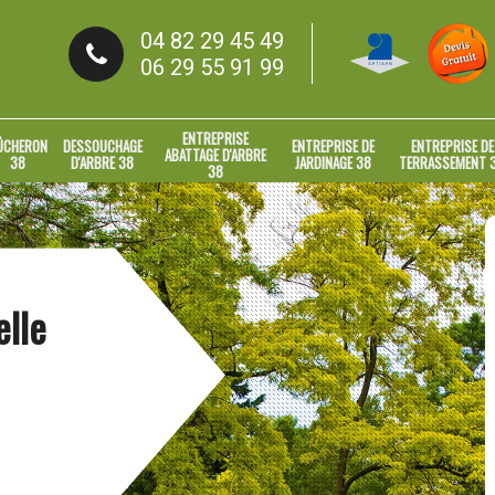
04 82 29 45 49
06 29 55 91 99
ENTREPRISE
ÛCHERON
DESSOUCHAGE
ENTREPRISE DE
ENTREPRISE DE
ABATTAGE D'ARBRE
38
D'ARBRE 38
JARDINAGE 38
TERRASSEMENT 
38
lle