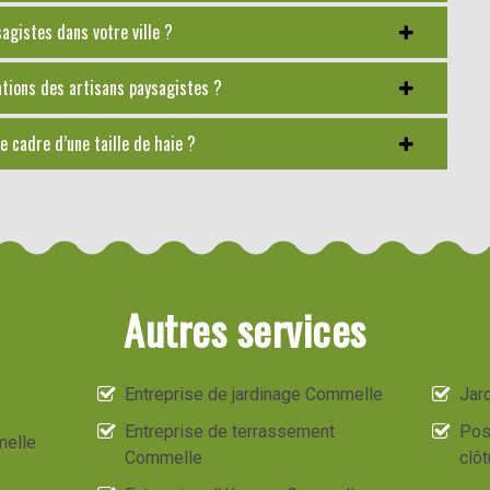
gistes dans votre ville ?
tations des artisans paysagistes ?
e cadre d’une taille de haie ?
Autres services
Entreprise de jardinage Commelle
Jard
Entreprise de terrassement
Pos
melle
Commelle
clô