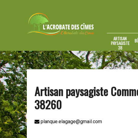
ARTISAN
B
PAYSAGISTE
38
Artisan paysagiste Comme
38260
planque.elagage@gmail.com