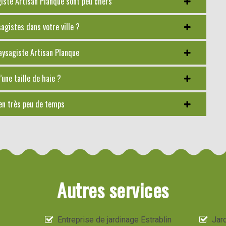
agiste Artisan Planque sont peu chers
gistes dans votre ville ?
paysagiste Artisan Planque
’une taille de haie ?
 en très peu de temps
Autres services
Entreprise de jardinage Estrablin
Jard