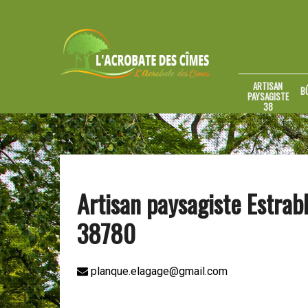
ARTISAN
B
PAYSAGISTE
38
Artisan paysagiste Estrabl
38780
planque.elagage@gmail.com