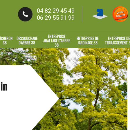
04 82 29 45 49
06 29 55 91 99
ENTREPRISE
ÛCHERON
DESSOUCHAGE
ENTREPRISE DE
ENTREPRISE DE
ABATTAGE D'ARBRE
38
D'ARBRE 38
JARDINAGE 38
TERRASSEMENT 
38
in