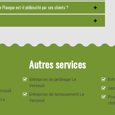
 Planque est-il plébiscité par ses clients ?
Autres services
Entreprise de jardinage Le
Ent
Versoud
Jard
ersoud
Entreprise de terrassement Le
Pos
 Le
Versoud
clô