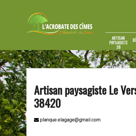
ARTISAN
B
PAYSAGISTE
38
Artisan paysagiste Le Ve
38420
planque.elagage@gmail.com