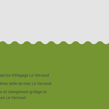
reprise d'élagage Le Versoud
inier taille de haie Le Versoud
e et changement grillage et
ture Le Versoud