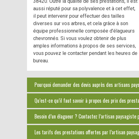
38420. Outre la qualité de ses prestations, il est
aussi réputé pour sa polyvalence et à cet effet,
il peut intervenir pour effectuer des tailles
diverses sur vos arbres, et cela grâce à son
équipe professionnelle composée d’élagueurs
chevronnés. Si vous voulez obtenir de plus
amples informations à propos de ses services,
vous pouvez le contacter pendant les heures de
bureau.
Pourquoi demander des devis auprès des artisans paysa
Qu’est-ce qu’il faut savoir à propos des prix des pres
Besoin d’un élagueur ? Contactez l’artisan paysagiste 
Les tarifs des prestations offertes par l’artisan pays