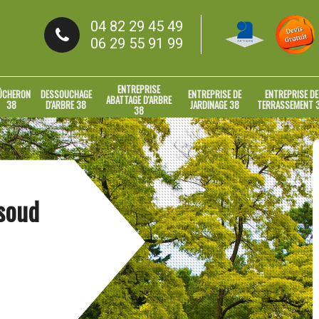
04 82 29 45 49
06 29 55 91 99
ENTREPRISE
ÛCHERON
DESSOUCHAGE
ENTREPRISE DE
ENTREPRISE DE
ABATTAGE D'ARBRE
38
D'ARBRE 38
JARDINAGE 38
TERRASSEMENT 
38
rsoud