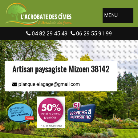
MENU
04 82 29 45 49
06 29 55 91 99
Artisan paysagiste Mizoen 38142
planque.elagage@gmail.com