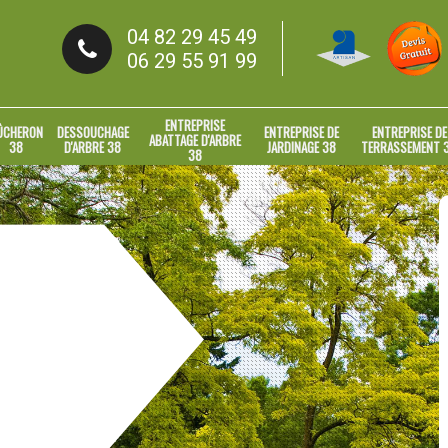
04 82 29 45 49
06 29 55 91 99
ENTREPRISE
ÛCHERON
DESSOUCHAGE
ENTREPRISE DE
ENTREPRISE DE
ABATTAGE D'ARBRE
38
D'ARBRE 38
JARDINAGE 38
TERRASSEMENT 
38