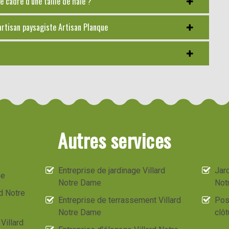
e cadre d’une taille de haie ?
artisan paysagiste Artisan Planque
Autres services
Entreprise de jardinage Villard
Jard
me
Notre Dame
Not
d Notre
Entreprise de terrassement Villard
Pos
Notre Dame
clôt
Villard