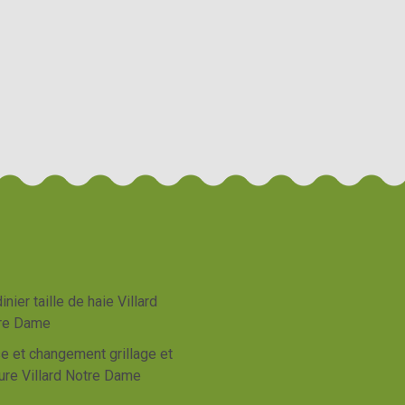
inier taille de haie Villard
re Dame
e et changement grillage et
ure Villard Notre Dame