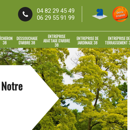
04 82 29 45 49
06 29 55 91 99
ENTREPRISE
ÛCHERON
DESSOUCHAGE
ENTREPRISE DE
ENTREPRISE DE
ABATTAGE D'ARBRE
38
D'ARBRE 38
JARDINAGE 38
TERRASSEMENT 
38
d Notre