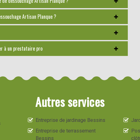
té de dessouchage Artisan Planque ?
dessouchage Artisan Planque ?
er à un prestataire pro
Autres services
Entreprise de jardinage Bessins
Jard
s
Entreprise de terrassement
Pos
Bessins
clô