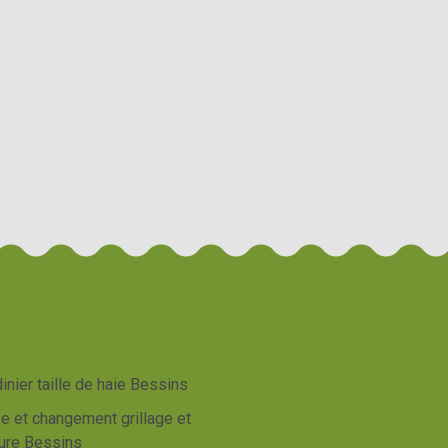
inier taille de haie Bessins
e et changement grillage et
ture Bessins