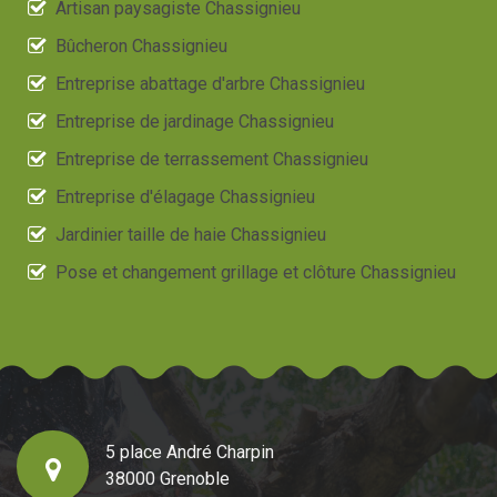
Artisan paysagiste Chassignieu
Bûcheron Chassignieu
Entreprise abattage d'arbre Chassignieu
Entreprise de jardinage Chassignieu
Entreprise de terrassement Chassignieu
Entreprise d'élagage Chassignieu
Jardinier taille de haie Chassignieu
Pose et changement grillage et clôture Chassignieu
5 place André Charpin
38000 Grenoble