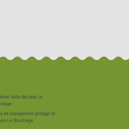
inier taille de haie Le
chage
e et changement grillage et
ture Le Bouchage