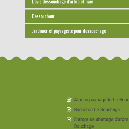
Devis dessouchage d’arbre et haie
Dessoucheur
Jardinier et paysagiste pour dessouchage
Artisan paysagiste Le Bou
Bûcheron Le Bouchage
Entreprise abattage d'arbre
Bouchage