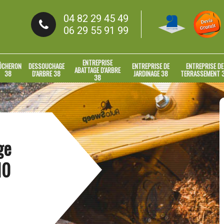
04 82 29 45 49
06 29 55 91 99
ENTREPRISE
ÛCHERON
DESSOUCHAGE
ENTREPRISE DE
ENTREPRISE DE
ABATTAGE D'ARBRE
38
D'ARBRE 38
JARDINAGE 38
TERRASSEMENT 
38
ge
10