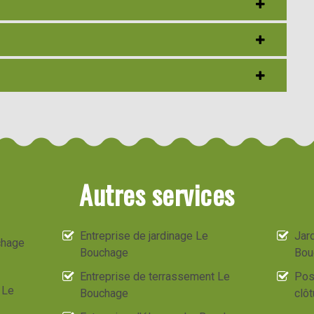
Autres services
Entreprise de jardinage Le
Jard
chage
Bouchage
Bou
Entreprise de terrassement Le
Pos
 Le
Bouchage
clô