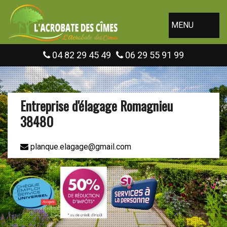
MENU
04 82 29 45 49
06 29 55 91 99
Entreprise d'élagage Romagnieu
38480
planque.elagage@gmail.com