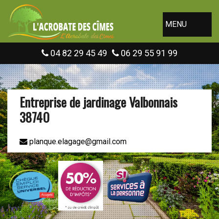
MENU
04 82 29 45 49
06 29 55 91 99
Entreprise de jardinage Valbonnais
38740
planque.elagage@gmail.com