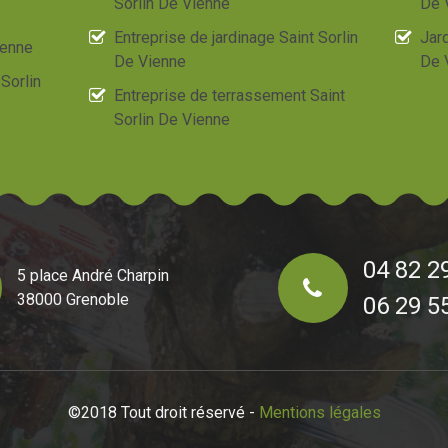
Sorlin De Vienne
De 
Entreprise de jardinage Saint Sorlin
Jard
ienne
De Vienne
De 
Sorlin
Entreprise de terrassement Saint
Sorlin De Vienne
04 82 2
5 place André Charpin
38000 Grenoble
06 29 5
©2018 Tout droit réservé -
Mentions légales