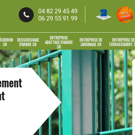
04 82 29 45 49
06 29 55 91 99
ENTREPRISE
ÛCHERON
DESSOUCHAGE
ENTREPRISE DE
ENTREPRISE DE
ABATTAGE D'ARBRE
38
D'ARBRE 38
JARDINAGE 38
TERRASSEMENT 
38
gement
nt