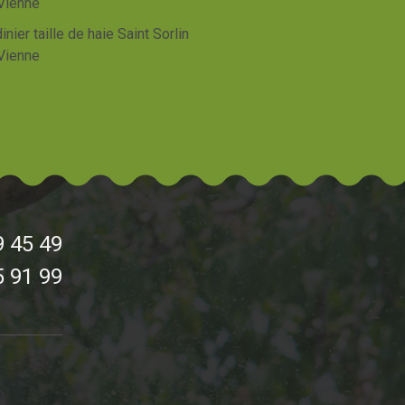
Vienne
inier taille de haie Saint Sorlin
Vienne
9 45 49
5 91 99