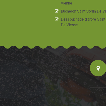
Vienne
Bûcheron Saint Sorlin De V
Dessouchage d'arbre Saint 
De Vienne