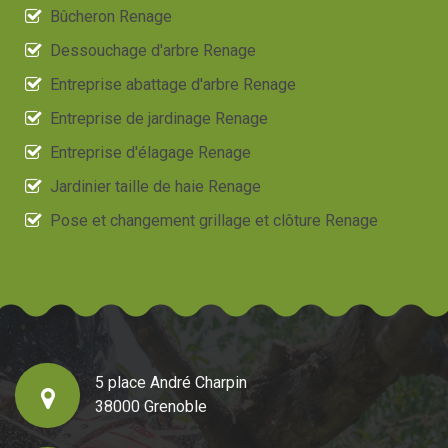
Bûcheron Renage
Dessouchage d'arbre Renage
Entreprise abattage d'arbre Renage
Entreprise de jardinage Renage
Entreprise d'élagage Renage
Jardinier taille de haie Renage
Pose et changement grillage et clôture Renage
5 place André Charpin
38000 Grenoble