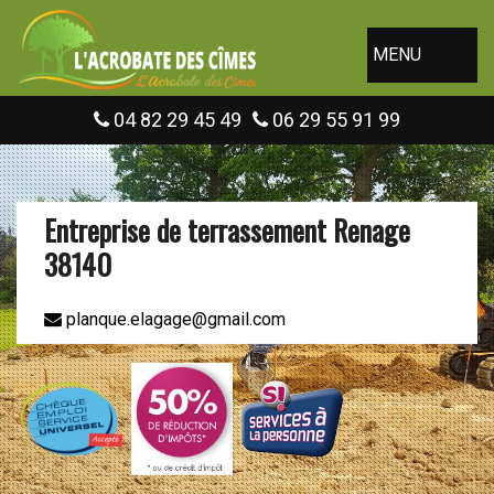
MENU
04 82 29 45 49
06 29 55 91 99
Entreprise de terrassement Renage
38140
planque.elagage@gmail.com