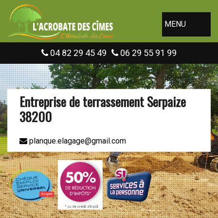
MENU
04 82 29 45 49
06 29 55 91 99
Entreprise de terrassement Serpaize
38200
planque.elagage@gmail.com