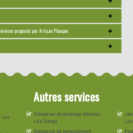
 services proposés par Artisan Planque
Autres services
Entreprise de jardinage Meyrieu
Jard
u Les
Les Etangs
Les
Entreprise de terrassement
Pos