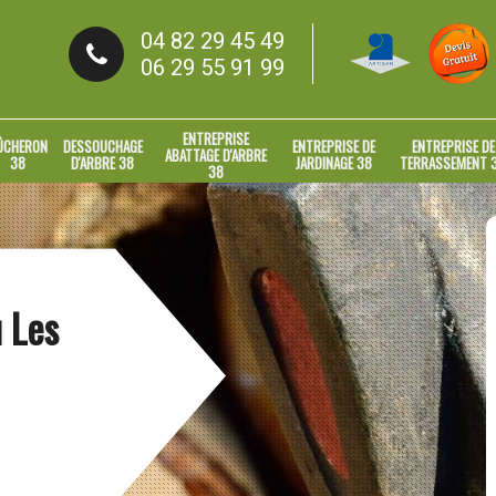
04 82 29 45 49
06 29 55 91 99
ENTREPRISE
ÛCHERON
DESSOUCHAGE
ENTREPRISE DE
ENTREPRISE DE
ABATTAGE D'ARBRE
38
D'ARBRE 38
JARDINAGE 38
TERRASSEMENT 
38
 Les