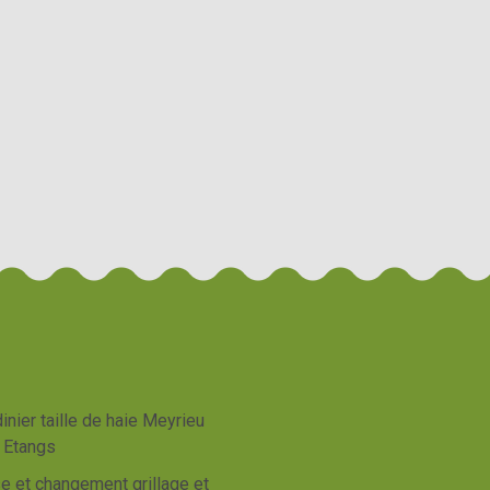
inier taille de haie Meyrieu
 Etangs
e et changement grillage et