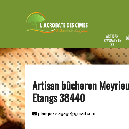
ARTISAN
B
PAYSAGISTE
38
Artisan bûcheron Meyrieu
Etangs 38440
planque.elagage@gmail.com