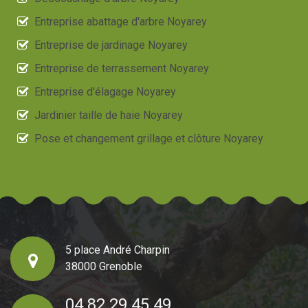
Entreprise abattage d'arbre Noyarey
Entreprise de jardinage Noyarey
Entreprise de terrassement Noyarey
Entreprise d'élagage Noyarey
Jardinier taille de haie Noyarey
Pose et changement grillage et clôture Noyarey
5 place André Charpin
38000 Grenoble
04 82 29 45 49